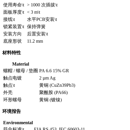
使用寿命\t
> 1000 次插拔\t
面板厚度\t
< 3 m\t
接线\t
水平PCB安装\t
锁紧装置\t
保持弹簧
安装方向
后置安装\t
底座形状
11.2 mm
材料特性
Material
螺帽 / 螺母 / 垫圈
PA 6.6 15% GR
触点电镀
2 µm Ag
触点\t
黄铜 (CuZn39Pb3)
外壳
聚酰胺 (PA66)
环形螺母
黄铜 (镀镍)
环境报告
Environmental
符合标准\t
EIA RS 453, IEC 60603-11