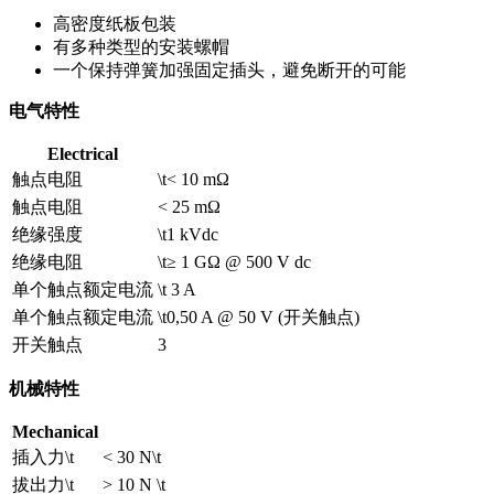
高密度纸板包装
有多种类型的安装螺帽
一个保持弹簧加强固定插头，避免断开的可能
电气特性
Electrical
触点电阻
\t< 10 mΩ
触点电阻
< 25 mΩ
绝缘强度
\t1 kVdc
绝缘电阻
\t≥ 1 GΩ @ 500 V dc
单个触点额定电流
\t 3 A
单个触点额定电流
\t0,50 A @ 50 V (开关触点)
开关触点
3
机械特性
Mechanical
插入力\t
< 30 N\t
拔出力\t
> 10 N \t