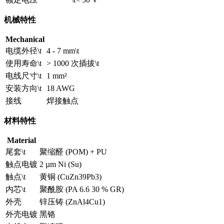
机械特性
Mechanical
电缆外径\t
4 - 7 mm\t
使用寿命\t
> 1000 次插拔\t
电线尺寸\t
1 mm²
安装方向\t
18 AWG
接线
焊接触点
材料特性
Material
尾套\t
聚缩醛 (POM) + PU
触点电镀
2 µm Ni (Su)
触点\t
黄铜 (CuZn39Pb3)
内芯\t
聚酰胺 (PA 6.6 30 % GR)
外壳
锌压铸 (ZnAl4Cu1)
外壳电镀
黑铬