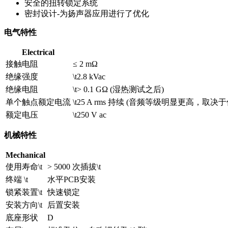
安全的扭转锁定系统
密封设计-为扬声器应用进行了优化
电气特性
Electrical
接触电阻
≤ 2 mΩ
绝缘强度
\t2.8 kVac
绝缘电阻
\t> 0.1 GΩ (湿热测试之后)
单个触点额定电流
\t25 A rms 持续 (音频等级明显更高，取决
额定电压
\t250 V ac
机械特性
Mechanical
使用寿命\t
> 5000 次插拔\t
终端 \t
水平PCB安装
锁紧装置\t
快速锁定
安装方向\t
后置安装
底座形状
D