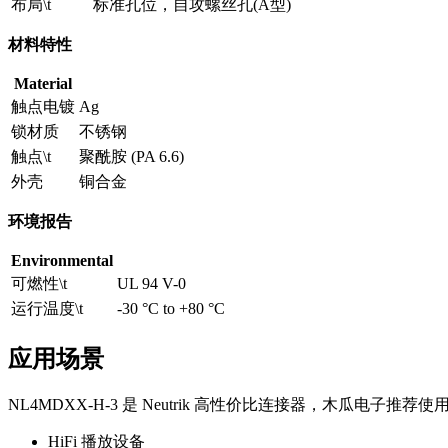
布局\t
标准孔位，自攻螺丝孔(A型)
材料特性
Material
触点电镀
Ag
锁材质
不锈钢
触点\t
聚酰胺 (PA 6.6)
外壳
铜合金
环境报告
Environmental
可燃性\t
UL 94 V-0
运行温度\t
-30 °C to +80 °C
应用场景
NL4MDXX-H-3 是 Neutrik 高性价比连接器，木瓜电子
HiFi 播放设备