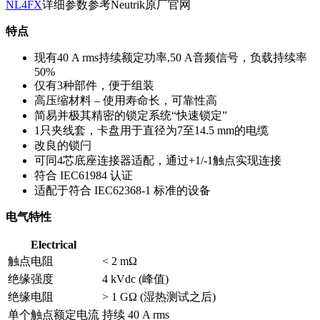
NL4FX
详细参数参考Neutrik原厂官网
特点
现有40 A rms持续额定功率,50 A音频信号，负载持续率
50%
仅有3种部件，便于组装
高压缩材料 – 使用寿命长，可靠性高
简易并极其精密的锁定系统“快速锁定”
1只夹线套，卡盘用于直径为7至14.5 mm的电缆
改良的锁闩
可同4芯底座连接器适配，通过+1/-1触点实现连接
符合 IEC61984 认证
适配于符合 IEC62368-1 标准的设备
电气特性
Electrical
触点电阻
< 2 mΩ
绝缘强度
4 kVdc (峰值)
绝缘电阻
> 1 GΩ (湿热测试之后)
单个触点额定电流
持续 40 A rms