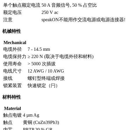
单个触点额定电流
50 A 音频信号, 50 % 占空比
额定电压
250 V ac
注意
speakON不能用作交流电源或电源连接器!
机械特性
Mechanical
电缆外径
7 - 14.5 mm
电缆保持力
≥ 220 N (取决于电缆外径和材料)
使用寿命
> 5000 次插拔
电线尺寸
12 AWG / 10 AWG
接线
螺钉型终端或焊接
锁紧装置
快速锁定（闩）
材料特性
Material
触点电镀
4 µm Ag
触点
黄铜 (CuZn39Pb3)
内芯
PBTP 20 % GR