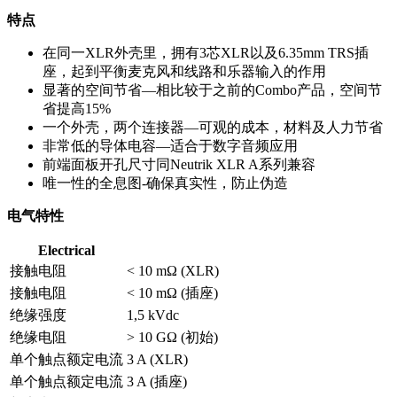
特点
在同一XLR外壳里，拥有3芯XLR以及6.35mm TRS插
座，起到平衡麦克风和线路和乐器输入的作用
显著的空间节省—相比较于之前的Combo产品，空间节
省提高15%
一个外壳，两个连接器—可观的成本，材料及人力节省
非常低的导体电容—适合于数字音频应用
前端面板开孔尺寸同Neutrik XLR A系列兼容
唯一性的全息图-确保真实性，防止伪造
电气特性
Electrical
接触电阻
< 10 mΩ (XLR)
接触电阻
< 10 mΩ (插座)
绝缘强度
1,5 kVdc
绝缘电阻
> 10 GΩ (初始)
单个触点额定电流
3 A (XLR)
单个触点额定电流
3 A (插座)