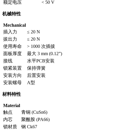
额定电压
< 50 V
机械特性
Mechanical
插入力
≤ 20 N
拔出力
≤ 20 N
使用寿命
> 1000 次插拔
面板厚度
最大 3 mm (0.12”)
接线
水平PCB安装
锁紧装置
保持弹簧
安装方向
后置安装
安装螺母
A型
材料特性
Material
触点
青铜 (CuSn6)
内芯
聚酰胺 (PA66)
锁材质
钢 Ck67