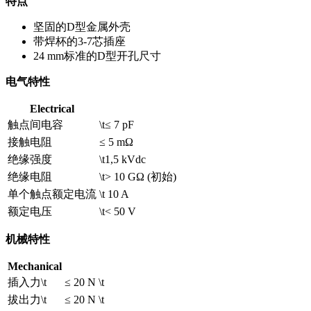
特点
坚固的D型金属外壳
带焊杯的3-7芯插座
24 mm标准的D型开孔尺寸
电气特性
Electrical
触点间电容
\t≤ 7 pF
接触电阻
≤ 5 mΩ
绝缘强度
\t1,5 kVdc
绝缘电阻
\t> 10 GΩ (初始)
单个触点额定电流
\t 10 A
额定电压
\t< 50 V
机械特性
Mechanical
插入力\t
≤ 20 N \t
拔出力\t
≤ 20 N \t