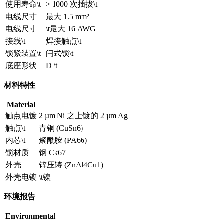
使用寿命\t
> 1000 次插拔\t
电线尺寸
最大 1.5 mm²
电线尺寸
\t最大 16 AWG
接线\t
焊接触点\t
锁紧装置\t
闩式锁\t
底座形状
D \t
材料特性
Material
触点电镀
2 µm Ni 之上镀的 2 µm Ag
触点\t
青铜 (CuSn6)
内芯\t
聚酰胺 (PA66)
锁材质
钢 Ck67
外壳
锌压铸 (ZnAl4Cu1)
外壳电镀
\t镍
环境报告
Environmental