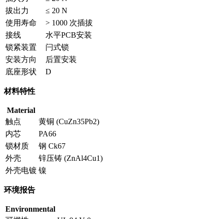
拔出力
≤ 20 N
使用寿命
> 1000 次插拔
接线
水平PCB安装
锁紧装置
闩式锁
安装方向
后置安装
底座形状
D
材料特性
Material
触点
黄铜 (CuZn35Pb2)
内芯
PA66
锁材质
钢 Ck67
外壳
锌压铸 (ZnAl4Cu1)
外壳电镀
镍
环境报告
Environmental