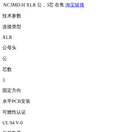
NC3MD-H
XLR 公，3芯
在售
淘宝链接
技术参数
连接类型
XLR
公母头
公
芯数
3
固定方向
水平PCB安装
可燃性认证
UL 94 V-0