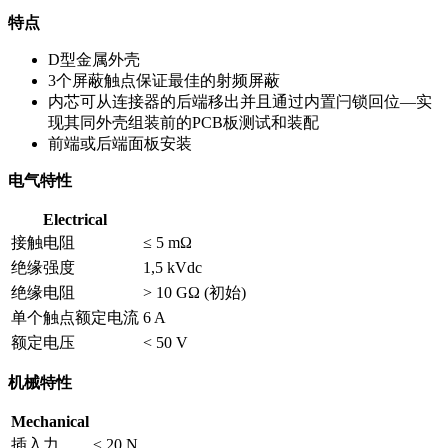
特点
D型金属外壳
3个屏蔽触点保证最佳的射频屏蔽
内芯可从连接器的后端移出并且通过内置闩锁回位—实
现其同外壳组装前的PCB板测试和装配
前端或后端面板安装
电气特性
Electrical
接触电阻
≤ 5 mΩ
绝缘强度
1,5 kVdc
绝缘电阻
> 10 GΩ (初始)
单个触点额定电流
6 A
额定电压
< 50 V
机械特性
Mechanical
插入力
≤ 20 N