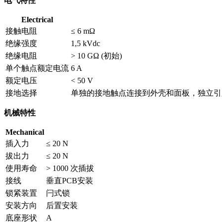
电气特性
Electrical
接触电阻
≤ 6 mΩ
绝缘强度
1,5 kVdc
绝缘电阻
> 10 GΩ (初始)
单个触点额定电流
6 A
额定电压
< 50 V
接地选择
单独的接地触点连接到外壳和面板，独立引脚
机械特性
Mechanical
插入力
≤ 20 N
拔出力
≤ 20 N
使用寿命
> 1000 次插拔
接线
垂直PCB安装
锁紧装置
闩式锁
安装方向
后置安装
底座形状
A