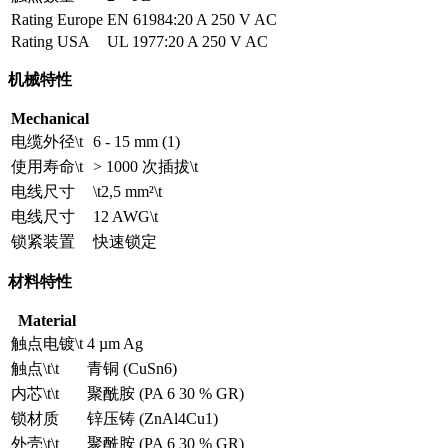
Rating Europe
EN 61984:20 A 250 V AC
Rating USA
UL 1977:20 A 250 V AC
机械特性
Mechanical
电缆外径\t
6 - 15 mm (1)
使用寿命\t
> 1000 次插拔\t
电线尺寸
\t2,5 mm²\t
电线尺寸
12 AWG\t
锁紧装置
快速锁定
材料特性
Material
触点电镀\t
4 µm Ag
触点\t\t
青铜 (CuSn6)
内芯\t\t
聚酰胺 (PA 6 30 % GR)
锁材质
锌压铸 (ZnAl4Cu1)
外壳\t\t
聚酰胺 (PA 6 30 % GR)