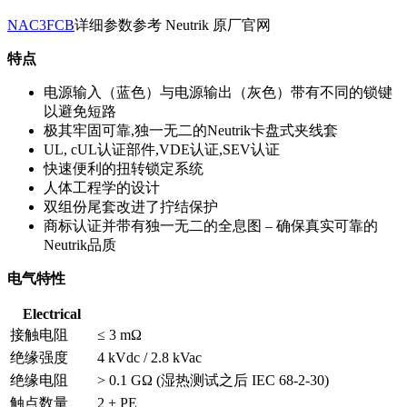
NAC3FCB
详细参数参考 Neutrik 原厂官网
特点
电源输入（蓝色）与电源输出（灰色）带有不同的锁键
以避免短路
极其牢固可靠,独一无二的Neutrik卡盘式夹线套
UL, cUL认证部件,VDE认证,SEV认证
快速便利的扭转锁定系统
人体工程学的设计
双组份尾套改进了拧结保护
商标认证并带有独一无二的全息图 – 确保真实可靠的
Neutrik品质
电气特性
Electrical
接触电阻
≤ 3 mΩ
绝缘强度
4 kVdc / 2.8 kVac
绝缘电阻
> 0.1 GΩ (湿热测试之后 IEC 68-2-30)
触点数量
2 + PE