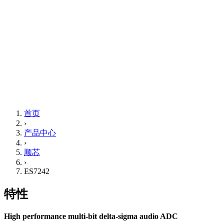
首页
›
产品中心
›
顺芯
›
ES7242
特性
High performance multi-bit delta-sigma audio ADC