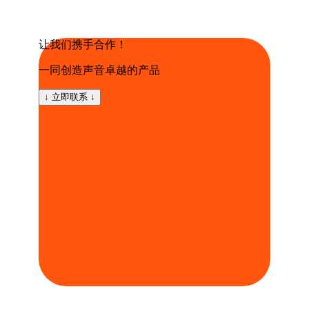
让我们携手合作！
一同创造声音卓越的产品
↓ 立即联系 ↓
中国 深圳市 福田区 天安创新科技广场 一期B座
507室
领英
新业务
sales@pawpaw.cn
淘宝商城
阿里巴巴国际站